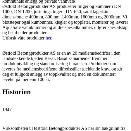
kommunale anlegg og private vannverk.
Østfold Betongprodukter AS produserer ringer og kummer i DN
1000, DN 1200, justeringsringer i DN 650, samt lagerfører
dimensjonene 400mm, 800mm, 1400mm, 1600mm og 2000mm. Vi
bløtstøper også kumbunner, kjegler og topplater, monterer og leverer
AquaSafe vannkummer og andre spesialkummer, utfører spesialstøp
og bearbeider produkter.
Utforsk våre produkter
her
.
Østfold Betongprodukter AS er en av 20 medlemsbedrifter i den
landsdekkende kjeden Basal. Basal-samarbeidet fremmer
produktutvikling og standardisering i bransjen. Produkter som
leveres fra medlemsbedriftene tilfredsstiller gjeldende krav, og gir
deg et fullgodt anlegg av toppkvalitet og med en dokumentert
levetid på mer enn 100 år.
Historien
1947
Virksomheten til Østfold Betongprodukter AS har sin bakgrunn fra