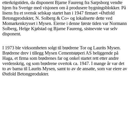
etterkrigstiden, da disponent Bjarne Faureng fra Sarpsborg vendte
hjem fra Sverige med visjonen om å produsere bygningsblokker. På
lisens fra et svensk selskap startet han i 1947 firmaet «Østfold
Betongprodukter, N. Solberg & Co» og lokaliserte dette ved
Momarkenkrysset i Mysen. Eierne i denne første tiden var Normann
Solberg, Helge Kjølstad og Bjarne Faureng, sistnevnte var selv
disponent.
I 1973 ble virksomheten solgt til brødrene Tor og Laurits Mysen.
Brødrene drev i tillegg Mysen Cementstøperi AS beliggende på
Haga, et firma som brødrenes far og onkel startet rett etter andre
verdenskrig, og som brødrene overtok ca. 1947. I mange år var det
to av barna til Laurits Mysen, samt to av de ansatte, som var eiere av
Østfold Betongprodukter.