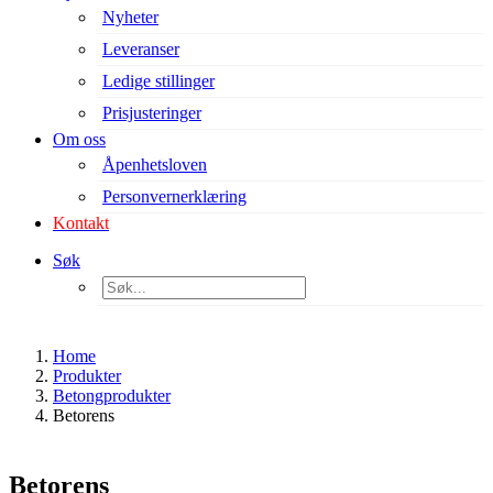
Nyheter
Leveranser
Ledige stillinger
Prisjusteringer
Om oss
Åpenhetsloven
Personvernerklæring
Kontakt
Søk
Home
Produkter
Betongprodukter
Betorens
Betorens