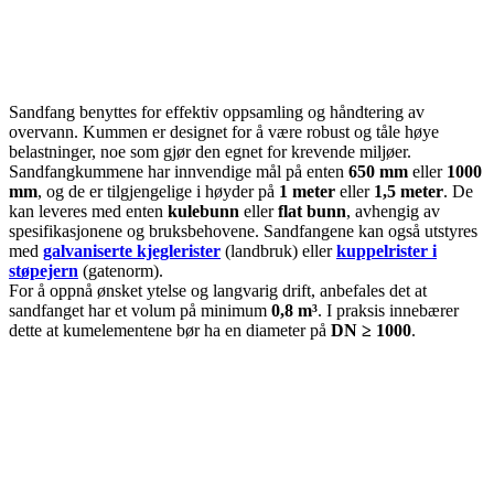
Sandfang benyttes for effektiv oppsamling og håndtering av
overvann. Kummen er designet for å være robust og tåle høye
belastninger, noe som gjør den egnet for krevende miljøer.
Sandfangkummene har innvendige mål på enten
650 mm
eller
1000
mm
, og de er tilgjengelige i høyder på
1 meter
eller
1,5 meter
. De
kan leveres med enten
kulebunn
eller
flat bunn
, avhengig av
spesifikasjonene og bruksbehovene. Sandfangene kan også utstyres
med
galvaniserte kjeglerister
(landbruk) eller
kuppelrister i
støpejern
(gatenorm).
For å oppnå ønsket ytelse og langvarig drift, anbefales det at
sandfanget har et volum på minimum
0,8 m³
. I praksis innebærer
dette at kumelementene bør ha en diameter på
DN ≥ 1000
.