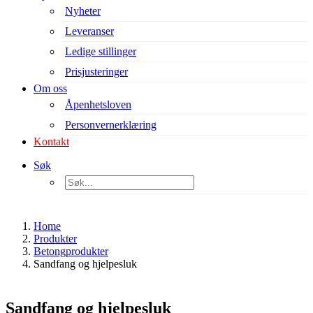
Nyheter
Leveranser
Ledige stillinger
Prisjusteringer
Om oss
Åpenhetsloven
Personvernerklæring
Kontakt
Søk
Home
Produkter
Betongprodukter
Sandfang og hjelpesluk
Sandfang og hjelpesluk