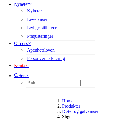
Nyheter
Nyheter
Leveranser
Ledige stillinger
Prisjusteringer
Om oss
Åpenhetsloven
Personvernerklæring
Kontakt
Søk
Home
Produkter
Rister og galvanisert
Stiger