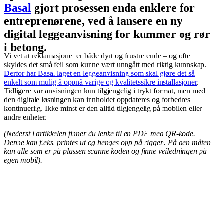
Basal
gjort prosessen enda enklere for
entreprenørene, ved å lansere en ny
digital leggeanvisning for kummer og rør
i betong.
Vi vet at reklamasjoner er både dyrt og frustrerende – og ofte
skyldes det små feil som kunne vært unngått med riktig kunnskap.
Derfor har Basal laget en leggeanvisning som skal gjøre det så
enkelt som mulig å oppnå varige og kvalitetssikre installasjoner
.
Tidligere var anvisningen kun tilgjengelig i trykt format, men med
den digitale løsningen kan innholdet oppdateres og forbedres
kontinuerlig. Ikke minst er den alltid tilgjengelig på mobilen eller
andre enheter.
(Nederst i artikkelen finner du lenke til en PDF med QR-kode.
Denne kan f.eks. printes ut og henges opp på riggen. På den måten
kan alle som er på plassen scanne koden og finne veiledningen på
egen mobil).